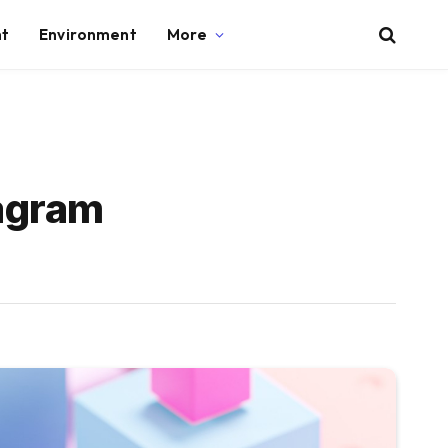
nt
Environment
More
agram