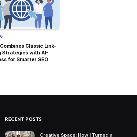
NG
Combines Classic Link-
g Strategies with AI-
ess for Smarter SEO
RECENT POSTS
Creative Space: How I Turned a