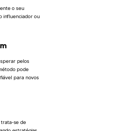
mente o seu
o influenciador ou
am
sperar pelos
 método pode
nfiável para novos
trata-se de
tando estratégias