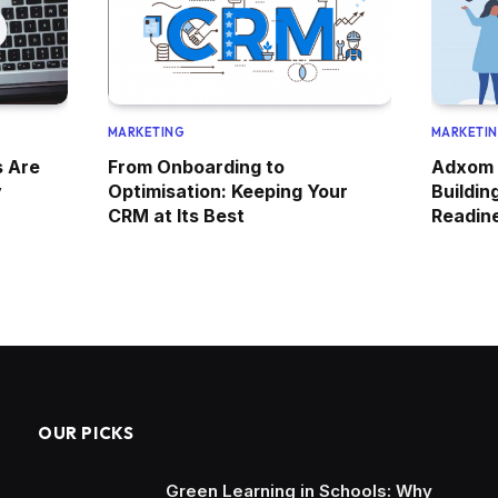
MARKETING
MARKETI
s Are
From Onboarding to
Adxom 
y
Optimisation: Keeping Your
Buildin
CRM at Its Best
Readin
OUR PICKS
Green Learning in Schools: Why