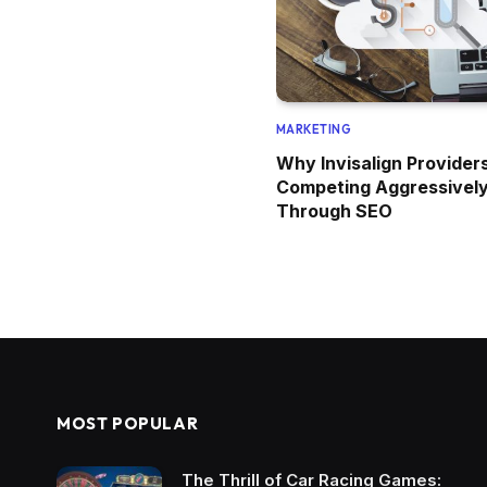
MARKETING
Why Invisalign Provider
Competing Aggressivel
Through SEO
MOST POPULAR
The Thrill of Car Racing Games: